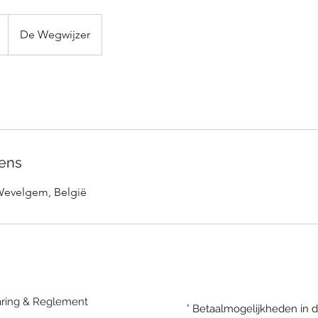
De Wegwijzer
ens
Wevelgem, België
laring & Reglement
° Betaalmogelijkheden in 