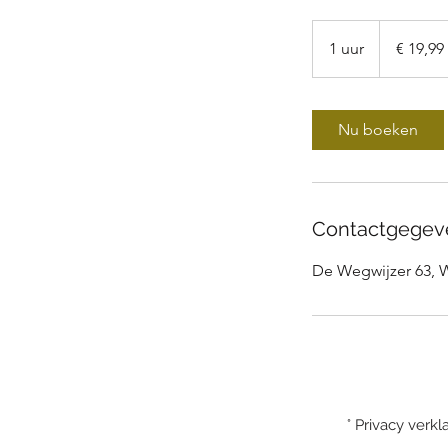
19,99
euro
1 uur
1
€ 19,99
u
u
Nu boeken
Contactgegev
De Wegwijzer 63, 
° Privacy verk