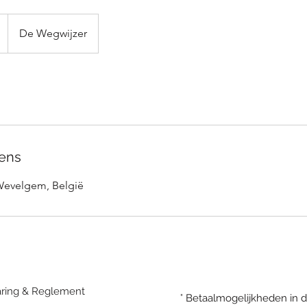
De Wegwijzer
ens
Wevelgem, België
laring & Reglement
° Betaalmogelijkheden in 