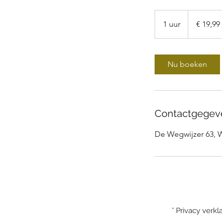
19,99
euro
1 uur
1
€ 19,99
u
u
Nu boeken
Contactgegev
De Wegwijzer 63, 
° Privacy verk